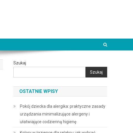
Szukaj
Szukaj
OSTATNIE WPISY
Pokój dziecka dla alergika: praktyczne zasady
urządzania minimalizujące alergeny i
ułatwiające codzienną higienę
Kolory w łazience dla relaksu: jak wybrać