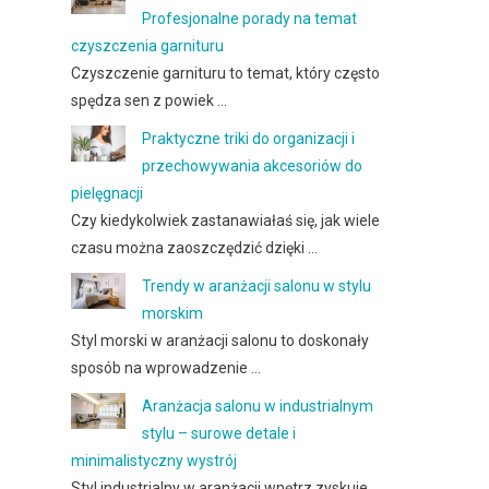
Profesjonalne porady na temat
czyszczenia garnituru
Czyszczenie garnituru to temat, który często
spędza sen z powiek …
Praktyczne triki do organizacji i
przechowywania akcesoriów do
pielęgnacji
Czy kiedykolwiek zastanawiałaś się, jak wiele
czasu można zaoszczędzić dzięki …
Trendy w aranżacji salonu w stylu
morskim
Styl morski w aranżacji salonu to doskonały
sposób na wprowadzenie …
Aranżacja salonu w industrialnym
stylu – surowe detale i
minimalistyczny wystrój
Styl industrialny w aranżacji wnętrz zyskuje