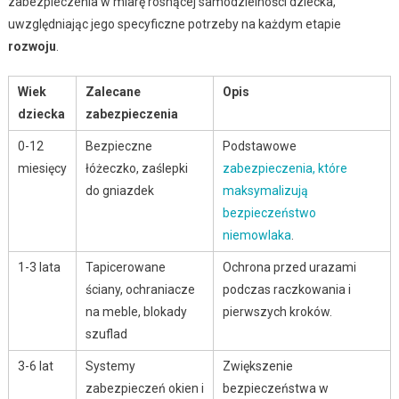
zabezpieczenia w miarę rosnącej samodzielności dziecka,
uwzględniając jego specyficzne potrzeby na każdym etapie
rozwoju
.
Wiek
Zalecane
Opis
dziecka
zabezpieczenia
0-12
Bezpieczne
Podstawowe
miesięcy
łóżeczko, zaślepki
zabezpieczenia, które
do gniazdek
maksymalizują
bezpieczeństwo
niemowlaka
.
1-3 lata
Tapicerowane
Ochrona przed urazami
ściany, ochraniacze
podczas raczkowania i
na meble, blokady
pierwszych kroków.
szuflad
3-6 lat
Systemy
Zwiększenie
zabezpieczeń okien i
bezpieczeństwa w