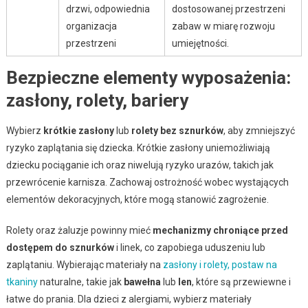
drzwi, odpowiednia
dostosowanej przestrzeni
organizacja
zabaw w miarę rozwoju
przestrzeni
umiejętności.
Bezpieczne elementy wyposażenia:
zasłony, rolety, bariery
Wybierz
krótkie zasłony
lub
rolety bez sznurków
, aby zmniejszyć
ryzyko zaplątania się dziecka. Krótkie zasłony uniemożliwiają
dziecku pociąganie ich oraz niwelują ryzyko urazów, takich jak
przewrócenie karnisza. Zachowaj ostrożność wobec wystających
elementów dekoracyjnych, które mogą stanowić zagrożenie.
Rolety oraz żaluzje powinny mieć
mechanizmy chroniące przed
dostępem do sznurków
i linek, co zapobiega uduszeniu lub
zaplątaniu. Wybierając materiały na
zasłony i rolety, postaw na
tkaniny
naturalne, takie jak
bawełna
lub
len
, które są przewiewne i
łatwe do prania. Dla dzieci z alergiami, wybierz materiały