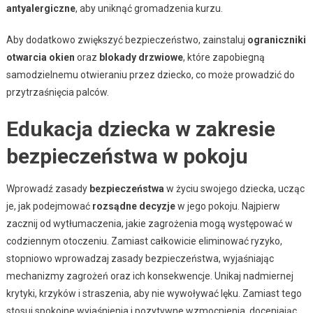
antyalergiczne
, aby uniknąć gromadzenia kurzu.
Aby dodatkowo zwiększyć bezpieczeństwo, zainstaluj
ograniczniki
otwarcia okien
oraz
blokady drzwiowe
, które zapobiegną
samodzielnemu otwieraniu przez dziecko, co może prowadzić do
przytrzaśnięcia palców.
Edukacja dziecka w zakresie
bezpieczeństwa w pokoju
Wprowadź zasady
bezpieczeństwa
w życiu swojego dziecka, ucząc
je, jak podejmować
rozsądne decyzje
w jego pokoju. Najpierw
zacznij od wytłumaczenia, jakie zagrożenia mogą występować w
codziennym otoczeniu. Zamiast całkowicie eliminować ryzyko,
stopniowo wprowadzaj zasady bezpieczeństwa, wyjaśniając
mechanizmy zagrożeń oraz ich konsekwencje. Unikaj nadmiernej
krytyki, krzyków i straszenia, aby nie wywoływać lęku. Zamiast tego
stosuj spokojne wyjaśnienia i pozytywne wzmocnienia, doceniając