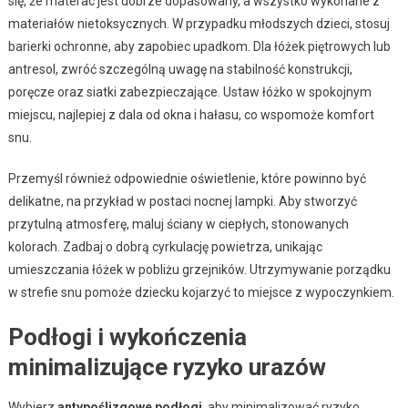
się, że materac jest dobrze dopasowany, a wszystko wykonane z
materiałów nietoksycznych. W przypadku młodszych dzieci, stosuj
barierki ochronne, aby zapobiec upadkom. Dla łóżek piętrowych lub
antresol, zwróć szczególną uwagę na stabilność konstrukcji,
poręcze oraz siatki zabezpieczające. Ustaw łóżko w spokojnym
miejscu, najlepiej z dala od okna i hałasu, co wspomoże komfort
snu.
Przemyśl również odpowiednie oświetlenie, które powinno być
delikatne, na przykład w postaci nocnej lampki. Aby stworzyć
przytulną atmosferę, maluj ściany w ciepłych, stonowanych
kolorach. Zadbaj o dobrą cyrkulację powietrza, unikając
umieszczania łóżek w pobliżu grzejników. Utrzymywanie porządku
w strefie snu pomoże dziecku kojarzyć to miejsce z wypoczynkiem.
Podłogi i wykończenia
minimalizujące ryzyko urazów
Wybierz
antypoślizgowe podłogi
, aby minimalizować ryzyko