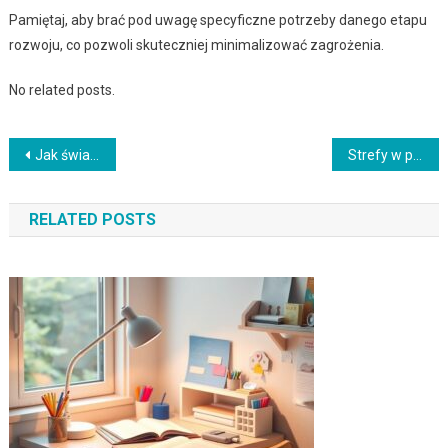
Pamiętaj, aby brać pod uwagę specyficzne potrzeby danego etapu
rozwoju, co pozwoli skuteczniej minimalizować zagrożenia.
No related posts.
Nawigacja
Jak świadomie dobierać kolory we wnętrzu: zasady, proporcje i praktyczne wskazówki dla harmonii przestrzeni
Strefy w pokoju dziecka: jak podzielić przestrzeń na sen, naukę i zabawę z myślą o funkcjonalności i komforcie dziecka
wpisu
RELATED POSTS