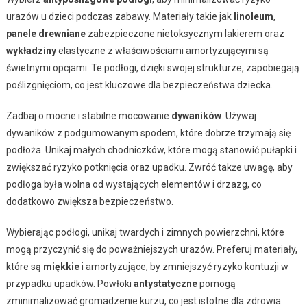
urazów u dzieci podczas zabawy. Materiały takie jak
linoleum
,
panele drewniane
zabezpieczone nietoksycznym lakierem oraz
wykładziny
elastyczne z właściwościami amortyzującymi są
świetnymi opcjami. Te podłogi, dzięki swojej strukturze, zapobiegają
poślizgnięciom, co jest kluczowe dla bezpieczeństwa dziecka.
Zadbaj o mocne i stabilne mocowanie
dywaników
. Używaj
dywaników z podgumowanym spodem, które dobrze trzymają się
podłoża. Unikaj małych chodniczków, które mogą stanowić pułapki i
zwiększać ryzyko potknięcia oraz upadku. Zwróć także uwagę, aby
podłoga była wolna od wystających elementów i drzazg, co
dodatkowo zwiększa bezpieczeństwo.
Wybierając podłogi, unikaj twardych i zimnych powierzchni, które
mogą przyczynić się do poważniejszych urazów. Preferuj materiały,
które są
miękkie
i amortyzujące, by zmniejszyć ryzyko kontuzji w
przypadku upadków. Powłoki
antystatyczne
pomogą
zminimalizować gromadzenie kurzu, co jest istotne dla zdrowia