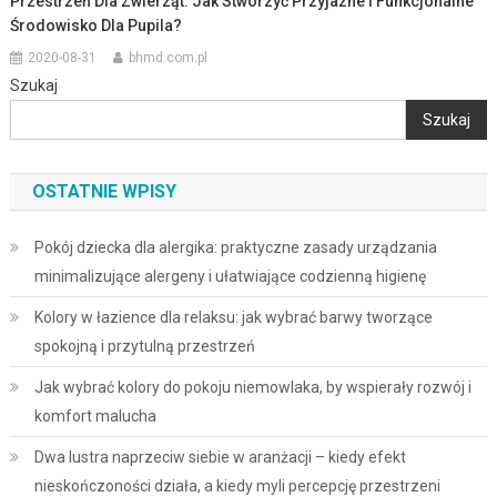
Przestrzeń Dla Zwierząt: Jak Stworzyć Przyjazne I Funkcjonalne
Środowisko Dla Pupila?
2020-08-31
bhmd.com.pl
Szukaj
Szukaj
OSTATNIE WPISY
Pokój dziecka dla alergika: praktyczne zasady urządzania
minimalizujące alergeny i ułatwiające codzienną higienę
Kolory w łazience dla relaksu: jak wybrać barwy tworzące
spokojną i przytulną przestrzeń
Jak wybrać kolory do pokoju niemowlaka, by wspierały rozwój i
komfort malucha
Dwa lustra naprzeciw siebie w aranżacji – kiedy efekt
nieskończoności działa, a kiedy myli percepcję przestrzeni