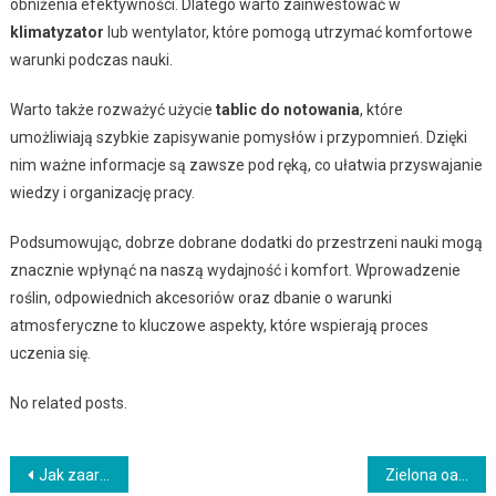
obniżenia efektywności. Dlatego warto zainwestować w
klimatyzator
lub wentylator, które pomogą utrzymać komfortowe
warunki podczas nauki.
Warto także rozważyć użycie
tablic do notowania
, które
umożliwiają szybkie zapisywanie pomysłów i przypomnień. Dzięki
nim ważne informacje są zawsze pod ręką, co ułatwia przyswajanie
wiedzy i organizację pracy.
Podsumowując, dobrze dobrane dodatki do przestrzeni nauki mogą
znacznie wpłynąć na naszą wydajność i komfort. Wprowadzenie
roślin, odpowiednich akcesoriów oraz dbanie o warunki
atmosferyczne to kluczowe aspekty, które wspierają proces
uczenia się.
No related posts.
Nawigacja
Jak zaaranżować stylową i ergonomiczną przestrzeń do pracy w biurze
Zielona oaza w pokoju dziecięcym: jak wprowadzić naturę do przestrzeni dla najmłodszych?