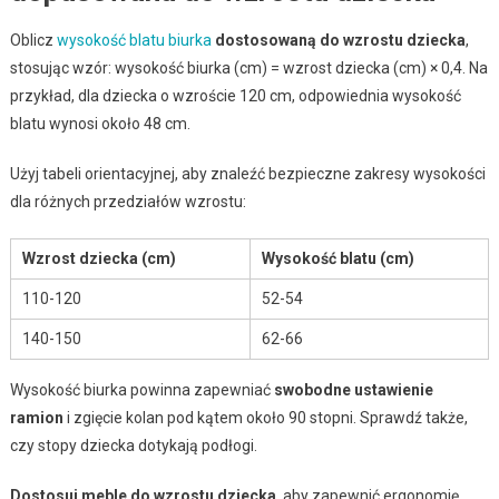
Oblicz
wysokość blatu biurka
dostosowaną do wzrostu dziecka
,
stosując wzór: wysokość biurka (cm) = wzrost dziecka (cm) × 0,4. Na
przykład, dla dziecka o wzroście 120 cm, odpowiednia wysokość
blatu wynosi około 48 cm.
Użyj tabeli orientacyjnej, aby znaleźć bezpieczne zakresy wysokości
dla różnych przedziałów wzrostu:
Wzrost dziecka (cm)
Wysokość blatu (cm)
110-120
52-54
140-150
62-66
Wysokość biurka powinna zapewniać
swobodne ustawienie
ramion
i zgięcie kolan pod kątem około 90 stopni. Sprawdź także,
czy stopy dziecka dotykają podłogi.
Dostosuj meble do wzrostu dziecka
, aby zapewnić ergonomię.