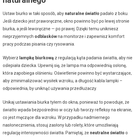
Ustaw biurko w taki sposób, aby
naturalne światło
padało z boku.
Jeśli dziecko jest praworęczne, okno powinno być po lewej stronie
biurka, a jeśli leworęczne — po prawej. Dzięki temu unikniesz
nieprzyjemnych
odblasków
na monitorze i zapewnisz komfort
pracy podczas pisania czy rysowania.
Wybierz
lampkę biurkową
z regulacją kąta padania światła, aby nie
oślepiała dziecka. Upewnij się, że lampa ma odpowiednią osłonę,
która zapobiega olśnieniu. Oświetlenie powinno być wystarczające,
aby zminimalizować wysiłek wzroku, a długość kabla lampki –
odpowiednia, by uniknąć używania przedłużaczy.
Unikaj ustawiania biurka tyłem do okna, ponieważ to powoduje, że
światło wpada bezpośrednio w oczy lub tworzy refleksy na ekranie,
co jest męczące dla wzroku. W przypadku nadmiernego
nasłonecznienia, stosuj zasłony lub rolety, które umożliwiają
regulację intensywności światła. Pamiętaj, że
neutralne światło
o