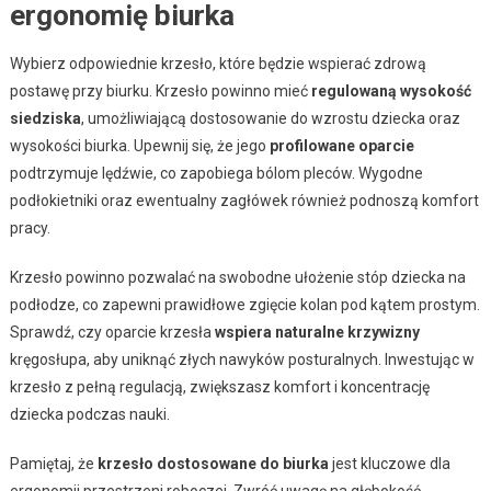
ergonomię biurka
Wybierz odpowiednie krzesło, które będzie wspierać zdrową
postawę przy biurku. Krzesło powinno mieć
regulowaną wysokość
siedziska
, umożliwiającą dostosowanie do wzrostu dziecka oraz
wysokości biurka. Upewnij się, że jego
profilowane oparcie
podtrzymuje lędźwie, co zapobiega bólom pleców. Wygodne
podłokietniki oraz ewentualny zagłówek również podnoszą komfort
pracy.
Krzesło powinno pozwalać na swobodne ułożenie stóp dziecka na
podłodze, co zapewni prawidłowe zgięcie kolan pod kątem prostym.
Sprawdź, czy oparcie krzesła
wspiera naturalne krzywizny
kręgosłupa, aby uniknąć złych nawyków posturalnych. Inwestując w
krzesło z pełną regulacją, zwiększasz komfort i koncentrację
dziecka podczas nauki.
Pamiętaj, że
krzesło dostosowane do biurka
jest kluczowe dla
ergonomii przestrzeni roboczej. Zwróć uwagę na głębokość