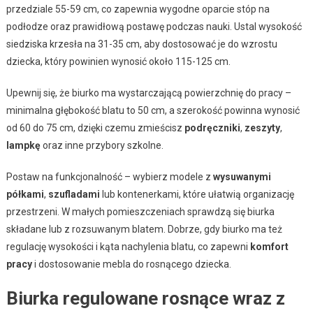
przedziale 55-59 cm, co zapewnia wygodne oparcie stóp na
podłodze oraz prawidłową postawę podczas nauki. Ustal wysokość
siedziska krzesła na 31-35 cm, aby dostosować je do wzrostu
dziecka, który powinien wynosić około 115-125 cm.
Upewnij się, że biurko ma wystarczającą powierzchnię do pracy –
minimalna głębokość blatu to 50 cm, a szerokość powinna wynosić
od 60 do 75 cm, dzięki czemu zmieścisz
podręczniki
,
zeszyty
,
lampkę
oraz inne przybory szkolne.
Postaw na funkcjonalność – wybierz modele z
wysuwanymi
półkami
,
szufladami
lub kontenerkami, które ułatwią organizację
przestrzeni. W małych pomieszczeniach sprawdzą się biurka
składane lub z rozsuwanym blatem. Dobrze, gdy biurko ma też
regulację wysokości i kąta nachylenia blatu, co zapewni
komfort
pracy
i dostosowanie mebla do rosnącego dziecka.
Biurka regulowane rosnące wraz z