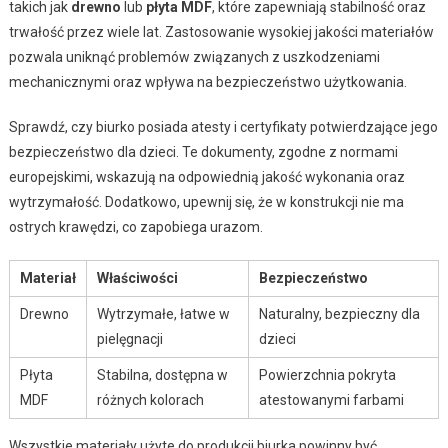
takich jak
drewno
lub
płyta MDF
, które zapewniają stabilność oraz
trwałość przez wiele lat. Zastosowanie wysokiej jakości materiałów
pozwala uniknąć problemów związanych z uszkodzeniami
mechanicznymi oraz wpływa na bezpieczeństwo użytkowania.
Sprawdź, czy biurko posiada atesty i certyfikaty potwierdzające jego
bezpieczeństwo dla dzieci. Te dokumenty, zgodne z normami
europejskimi, wskazują na odpowiednią jakość wykonania oraz
wytrzymałość. Dodatkowo, upewnij się, że w konstrukcji nie ma
ostrych krawędzi, co zapobiega urazom.
Materiał
Właściwości
Bezpieczeństwo
Drewno
Wytrzymałe, łatwe w
Naturalny, bezpieczny dla
pielęgnacji
dzieci
Płyta
Stabilna, dostępna w
Powierzchnia pokryta
MDF
różnych kolorach
atestowanymi farbami
Wszystkie materiały użyte do produkcji biurka powinny być