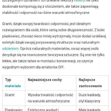
szczególnym uznaniem. Ich unikalne tekstury i
kolory
nie tylko
doskonale komponują się z otoczeniem, ale także zapewniają
stabilność i odporność na różne warunki atmosferyczne.
Granit, dzięki swojej twardości i odporności, jest idealnym
rozwiązaniem dla osób, które cenią sobie długowieczność. Z kolei
piaskowiec, chociaż nieco mniej wytrzymały, może dodać urokliwej
estetyki dzięki swojej porysowanej strukturze oraz naturalnym
odcieniom
. Oprócz naturalnych materiałów, coraz więcej osób
decyduje się na nowoczesne tworzywa sztuczne. Są one nie tylko
lekkie, ale także łatwe w montażu i konserwacji, co czyni je
wygodnym wyborem dla amatorów DIY.
Typ
Najważniejsze cechy
Najlepsze
materiału
zastosowanie
Granit
Wysoka trwałość i odporność
Duże kaskady,
na warunki atmosferyczne
styl klasyczny
Piaskowiec
Estetyczny wygląd i
Małe kaskady,