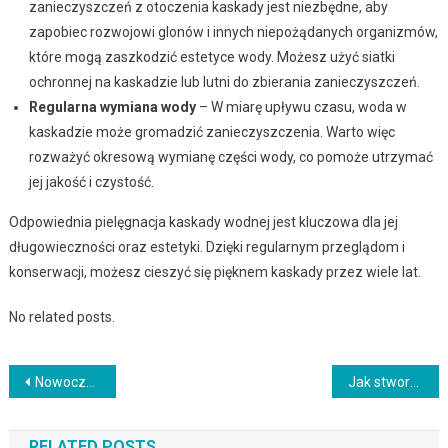
zanieczyszczeń z otoczenia kaskady jest niezbędne, aby
zapobiec rozwojowi glonów i innych niepożądanych organizmów,
które mogą zaszkodzić estetyce wody. Możesz użyć siatki
ochronnej na kaskadzie lub lutni do zbierania zanieczyszczeń.
Regularna wymiana wody
– W miarę upływu czasu, woda w
kaskadzie może gromadzić zanieczyszczenia. Warto więc
rozważyć okresową wymianę części wody, co pomoże utrzymać
jej jakość i czystość.
Odpowiednia pielęgnacja kaskady wodnej jest kluczowa dla jej
długowieczności oraz estetyki. Dzięki regularnym przeglądom i
konserwacji, możesz cieszyć się pięknem kaskady przez wiele lat.
No related posts.
Nawigacja
Nowoczesne dodatki dla minimalistów: jak wprowadzić ciekawe akcenty do stonowanego wnętrza?
Jak stworzyć przytulną przestrzeń w domu dla miłośników książek
wpisu
RELATED POSTS