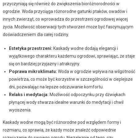
przyczyniają się również do zwiększenia bioróżnorodności w
ogrodzie. Woda przyciąga różnorodne gatunki ptaków, owadów i
innych zwierząt, co wprowadza do przestrzeni ogrodowej więcej
życia. Możliwość obserwacji tych stworzeń może być fascynującym
doświadczeniem dla całej rodziny.
Estetyka przestrzeni:
Kaskady wodne dodają elegancji i
wyjątkowego charakteru każdemu ogrodowi, sprawiając, że staje
się on bardziej przyjazny i atrakcyjny.
Poprawa mikroklimatu:
Woda w ogrodzie wpływa na wilgotność
powietrza, co może być korzystne w szczególności w cieplejsze
dni, pozwalając na lepsze odczuwanie komfortu.
Relaks i medytacja:
Możliwość odpoczynku przy dźwiękach
płynącej wody stwarza idealne warunki do medytacji i chwil
wyciszenia.
Kaskady wodne mogą być różnorodne pod względem formy i
rozmiaru, co sprawia, że każdy może znaleźć odpowiednie
rozwiązanie do swojego ogrodu. Niezależnie od tego, czy