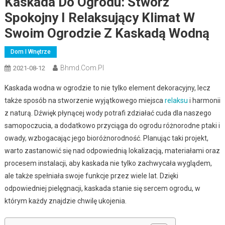
Kaskada Do Ogrodu: Stwórz
Spokojny I Relaksujący Klimat W
Swoim Ogrodzie Z Kaskadą Wodną
Dom I Wnętrze
Bhmd.com.pl
2021-08-12
Kaskada wodna w ogrodzie to nie tylko element dekoracyjny, lecz
także sposób na stworzenie wyjątkowego miejsca
relaksu
i harmonii
z naturą. Dźwięk płynącej wody potrafi zdziałać cuda dla naszego
samopoczucia, a dodatkowo przyciąga do ogrodu różnorodne ptaki i
owady, wzbogacając jego bioróżnorodność. Planując taki projekt,
warto zastanowić się nad odpowiednią lokalizacją, materiałami oraz
procesem instalacji, aby kaskada nie tylko zachwycała wyglądem,
ale także spełniała swoje funkcje przez wiele lat. Dzięki
odpowiedniej pielęgnacji, kaskada stanie się sercem ogrodu, w
którym każdy znajdzie chwilę ukojenia.