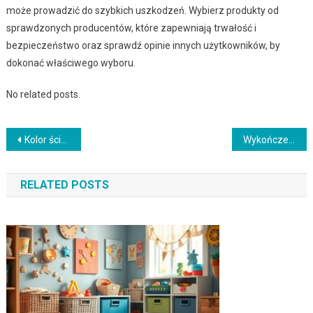
może prowadzić do szybkich uszkodzeń. Wybierz produkty od
sprawdzonych producentów, które zapewniają trwałość i
bezpieczeństwo oraz sprawdź opinie innych użytkowników, by
dokonać właściwego wyboru.
No related posts.
Nawigacja
Kolor ścian do szarych mebli: jak wybrać barwę podkreślającą styl i atmosferę wnętrza
Wykończenie farby mat, satyna czy połysk – jak dobrać trwałość i efekt do wnętrza i warunków użytkowania
wpisu
RELATED POSTS