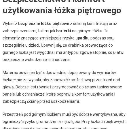
użytkowania łóżka piętrowego
Wybierz
bezpieczne łóżko piętrowe
z solidną konstrukcją oraz
zabezpieczeniami, takimi jak
barierki
na górnym łóżku. Te
elementy znacząco zmniejszają ryzyko
upadku
podczas snu,
szczególnie u dzieci. Upewnij się, że drabinka prowadząca do
górnego łóżka jest wygodna i ma antypoślizgowe stopnie, co ułatwi
bezpieczne wchodzenie i schodzenie.
Materac powinien być odpowiednio dopasowany do wymiarów
łóżka – nie za wysoki, aby zapewnić komfortową przestrzeń nad
głową. Dobrze jest również przymocować do ściany tapicerowane
panele lub ochraniacze, które poprawią komfort użytkowania i
zabezpieczą ścianę przed uszkodzeniami.
Przestrzeń pod górnym łóżkiem musi być dobrze wentylowana, aby
ograniczyć ryzyko gromadzenia się wilgoci. Przy łóżkach piętrowych
dla młodszych dzieci zapewnij stały nadzór, aby zapobiec