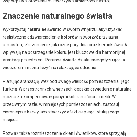
współgrały z otoczeniem i tworzyły zamierzony nastrój.
Znaczenie naturalnego światła
Wykorzystaj
naturalne światło
w swoim wnętrzu, aby uzyskać
realistyczne odzwierciedlenie
kolorów
i stworzyć przyjazną
atmosferę. Zrozumienie, jak różne pory dnia oraz kierunki światła
wpływają na postrzeganie koloru, jest kluczowe dla harmonijnej
aranżacji przestrzeni. Poranne światło działa energetyzująco, a
wieczorem można liczyć na relaksujące odcienie.
Planując aranżację, weź pod uwagę wielkość pomieszczenia i jego
funkcję. W przestronnych wnętrzach kiepskie oświetlenie naturalne
można zrekompensować jasnymi kolorami ścian i mebli. W
przeciwnym razie, w mniejszych pomieszczeniach, zastosuj
ciemniejsze barwy, aby stworzyć efekt ciepłego, otulającego
miejsca.
Rozważ także rozmieszczenie okien i świetlików, które sprzyjają