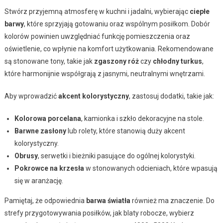
Stwórz przyjemną atmosferę w kuchni i jadalni, wybierając
ciepłe
barwy
, które sprzyjają gotowaniu oraz wspólnym posiłkom. Dobór
kolorów powinien uwzględniać funkcję pomieszczenia oraz
oświetlenie, co wpłynie na komfort użytkowania. Rekomendowane
są stonowane tony, takie jak
zgaszony róż
czy
chłodny turkus
,
które harmonijnie współgrają z jasnymi, neutralnymi wnętrzami.
Aby wprowadzić
akcent kolorystyczny
, zastosuj dodatki, takie jak:
Kolorowa porcelana
, kamionka i szkło dekoracyjne na stole.
Barwne zasłony
lub rolety, które stanowią duży akcent
kolorystyczny.
Obrusy
, serwetki i bieżniki pasujące do ogólnej kolorystyki.
Pokrowce na krzesła
w stonowanych odcieniach, które wpasują
się w aranżację.
Pamiętaj, że odpowiednia
barwa światła
również ma znaczenie. Do
strefy przygotowywania posiłków, jak blaty robocze, wybierz