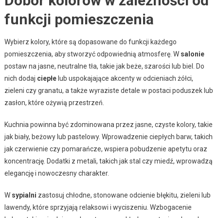
Dobór kolorów w zależności od
funkcji pomieszczenia
Wybierz kolory, które są dopasowane do funkcji każdego
pomieszczenia, aby stworzyć odpowiednią atmosferę. W
salonie
postaw na jasne, neutralne tła, takie jak beże, szarości lub biel. Do
nich dodaj
ciepłe
lub uspokajające akcenty w odcieniach żółci,
zieleni czy granatu, a także wyraziste detale w postaci poduszek lub
zasłon, które ożywią przestrzeń.
Kuchnia powinna być zdominowana przez jasne, czyste kolory, takie
jak biały, beżowy lub pastelowy. Wprowadzenie ciepłych barw, takich
jak czerwienie czy pomarańcze, wspiera pobudzenie apetytu oraz
koncentrację. Dodatki z metali, takich jak stal czy miedź, wprowadzą
elegancję i nowoczesny charakter.
W
sypialni
zastosuj chłodne, stonowane odcienie błękitu, zieleni lub
lawendy, które sprzyjają relaksowi i wyciszeniu. Wzbogacenie