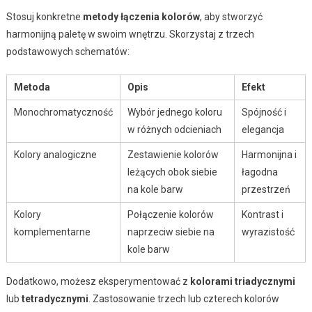
Stosuj konkretne
metody łączenia kolorów
, aby stworzyć
harmonijną paletę w swoim wnętrzu. Skorzystaj z trzech
podstawowych schematów:
Metoda
Opis
Efekt
Monochromatyczność
Wybór jednego koloru
Spójność i
w różnych odcieniach
elegancja
Kolory analogiczne
Zestawienie kolorów
Harmonijna i
leżących obok siebie
łagodna
na kole barw
przestrzeń
Kolory
Połączenie kolorów
Kontrast i
komplementarne
naprzeciw siebie na
wyrazistość
kole barw
Dodatkowo, możesz eksperymentować z
kolorami triadycznymi
lub
tetradycznymi
. Zastosowanie trzech lub czterech kolorów