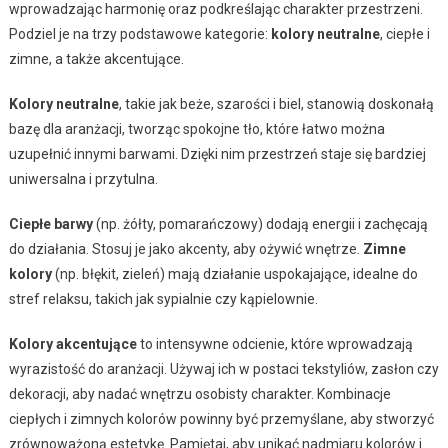
wprowadzając harmonię oraz podkreślając charakter przestrzeni.
Podziel je na trzy podstawowe kategorie:
kolory neutralne
, ciepłe i
zimne, a także akcentujące.
Kolory neutralne
, takie jak beże, szarości i biel, stanowią doskonałą
bazę dla aranżacji, tworząc spokojne tło, które łatwo można
uzupełnić innymi barwami. Dzięki nim przestrzeń staje się bardziej
uniwersalna i przytulna.
Ciepłe barwy
(np. żółty, pomarańczowy) dodają energii i zachęcają
do działania. Stosuj je jako akcenty, aby ożywić wnętrze.
Zimne
kolory
(np. błękit, zieleń) mają działanie uspokajające, idealne do
stref relaksu, takich jak sypialnie czy kąpielownie.
Kolory akcentujące
to intensywne odcienie, które wprowadzają
wyrazistość do aranżacji. Używaj ich w postaci tekstyliów, zasłon czy
dekoracji, aby nadać wnętrzu osobisty charakter. Kombinacje
ciepłych i zimnych kolorów powinny być przemyślane, aby stworzyć
zrównoważoną estetykę. Pamiętaj, aby unikać nadmiaru kolorów i