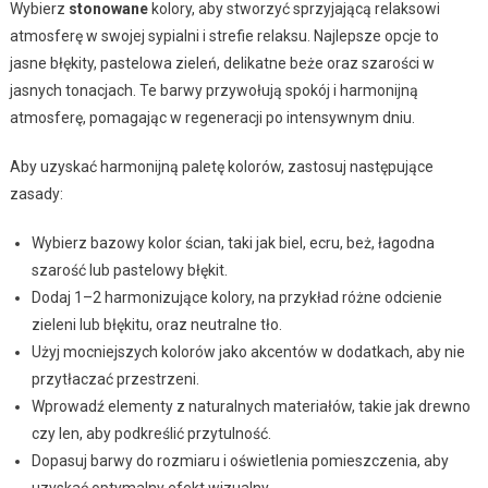
Wybierz
stonowane
kolory, aby stworzyć sprzyjającą relaksowi
atmosferę w swojej sypialni i strefie relaksu. Najlepsze opcje to
jasne błękity, pastelowa zieleń, delikatne beże oraz szarości w
jasnych tonacjach. Te barwy przywołują spokój i harmonijną
atmosferę, pomagając w regeneracji po intensywnym dniu.
Aby uzyskać harmonijną paletę kolorów, zastosuj następujące
zasady:
Wybierz bazowy kolor ścian, taki jak biel, ecru, beż, łagodna
szarość lub pastelowy błękit.
Dodaj 1–2 harmonizujące kolory, na przykład różne odcienie
zieleni lub błękitu, oraz neutralne tło.
Użyj mocniejszych kolorów jako akcentów w dodatkach, aby nie
przytłaczać przestrzeni.
Wprowadź elementy z naturalnych materiałów, takie jak drewno
czy len, aby podkreślić przytulność.
Dopasuj barwy do rozmiaru i oświetlenia pomieszczenia, aby
uzyskać optymalny efekt wizualny.