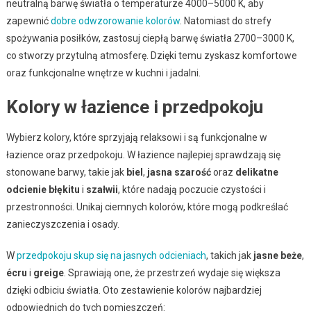
neutralną barwę światła o temperaturze 4000–5000 K, aby
zapewnić
dobre odwzorowanie kolorów
. Natomiast do strefy
spożywania posiłków, zastosuj ciepłą barwę światła 2700–3000 K,
co stworzy przytulną atmosferę. Dzięki temu zyskasz komfortowe
oraz funkcjonalne wnętrze w kuchni i jadalni.
Kolory w łazience i przedpokoju
Wybierz kolory, które sprzyjają relaksowi i są funkcjonalne w
łazience oraz przedpokoju. W łazience najlepiej sprawdzają się
stonowane barwy, takie jak
biel
,
jasna szarość
oraz
delikatne
odcienie błękitu
i
szałwii
, które nadają poczucie czystości i
przestronności. Unikaj ciemnych kolorów, które mogą podkreślać
zanieczyszczenia i osady.
W
przedpokoju skup się na jasnych odcieniach
, takich jak
jasne beże
,
écru
i
greige
. Sprawiają one, że przestrzeń wydaje się większa
dzięki odbiciu światła. Oto zestawienie kolorów najbardziej
odpowiednich do tych pomieszczeń: