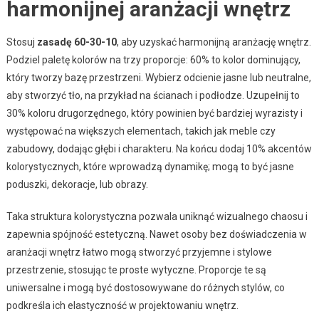
harmonijnej aranżacji wnętrz
Stosuj
zasadę 60-30-10
, aby uzyskać harmonijną aranżację wnętrz.
Podziel paletę kolorów na trzy proporcje: 60% to kolor dominujący,
który tworzy bazę przestrzeni. Wybierz odcienie jasne lub neutralne,
aby stworzyć tło, na przykład na ścianach i podłodze. Uzupełnij to
30% koloru drugorzędnego, który powinien być bardziej wyrazisty i
występować na większych elementach, takich jak meble czy
zabudowy, dodając głębi i charakteru. Na końcu dodaj 10% akcentów
kolorystycznych, które wprowadzą dynamikę; mogą to być jasne
poduszki, dekoracje, lub obrazy.
Taka struktura kolorystyczna pozwala uniknąć wizualnego chaosu i
zapewnia spójność estetyczną. Nawet osoby bez doświadczenia w
aranżacji wnętrz łatwo mogą stworzyć przyjemne i stylowe
przestrzenie, stosując te proste wytyczne. Proporcje te są
uniwersalne i mogą być dostosowywane do różnych stylów, co
podkreśla ich elastyczność w projektowaniu wnętrz.