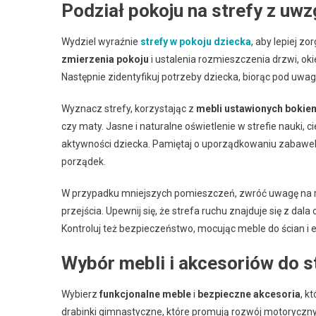
Podział pokoju na strefy z uw
Wydziel wyraźnie
strefy w pokoju dziecka
, aby lepiej z
zmierzenia pokoju
i ustalenia rozmieszczenia drzwi, ok
Następnie zidentyfikuj potrzeby dziecka, biorąc pod uwagę
Wyznacz strefy, korzystając z
mebli ustawionych bokie
czy maty. Jasne i naturalne oświetlenie w strefie nauki,
aktywności dziecka. Pamiętaj o uporządkowaniu zabawe
porządek.
W przypadku mniejszych pomieszczeń, zwróć uwagę na roz
przejścia. Upewnij się, że strefa ruchu znajduje się z da
Kontroluj też bezpieczeństwo, mocując meble do ścian i e
Wybór mebli i akcesoriów do s
Wybierz
funkcjonalne meble
i
bezpieczne akcesoria
, k
drabinki gimnastyczne, które promują rozwój motoryczny