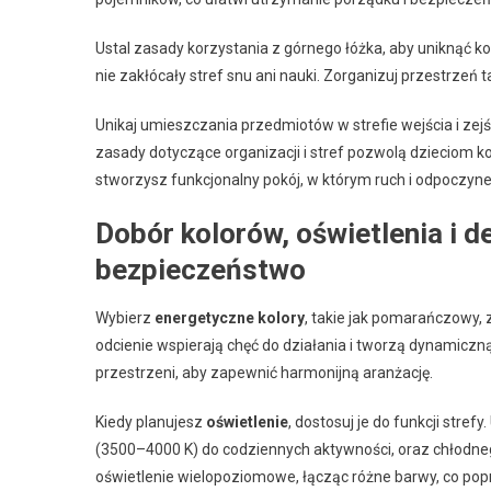
Ustal zasady korzystania z górnego łóżka, aby uniknąć kon
nie zakłócały stref snu ani nauki. Zorganizuj przestrzeń 
Unikaj umieszczania przedmiotów w strefie wejścia i zej
zasady dotyczące organizacji i stref pozwolą dzieciom k
stworzysz funkcjonalny pokój, w którym ruch i odpoczyne
Dobór kolorów, oświetlenia i d
bezpieczeństwo
Wybierz
energetyczne kolory
, takie jak pomarańczowy,
odcienie wspierają chęć do działania i tworzą dynamiczną
przestrzeni, aby zapewnić harmonijną aranżację.
Kiedy planujesz
oświetlenie
, dostosuj je do funkcji stre
(3500–4000 K) do codziennych aktywności, oraz chłodne
oświetlenie wielopoziomowe, łącząc różne barwy, co popr