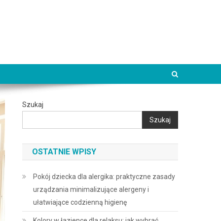
Szukaj
Szukaj
OSTATNIE WPISY
Pokój dziecka dla alergika: praktyczne zasady
urządzania minimalizujące alergeny i
ułatwiające codzienną higienę
Kolory w łazience dla relaksu: jak wybrać