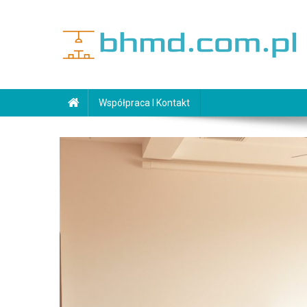
Skip
to
content
bhmd.com.pl
Współpraca I Kontakt