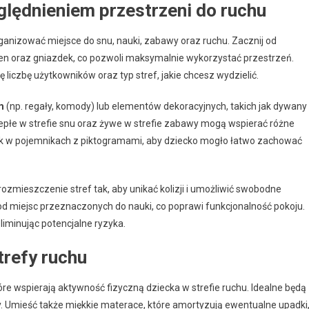
zględnieniem przestrzeni do ruchu
organizować miejsce do snu, nauki, zabawy oraz ruchu. Zacznij od
ien oraz gniazdek, co pozwoli maksymalnie wykorzystać przestrzeń.
 liczbę użytkowników oraz typ stref, jakie chcesz wydzielić.
m
(np. regały, komody) lub elementów dekoracyjnych, takich jak dywany
 ciepłe w strefie snu oraz żywe w strefie zabawy mogą wspierać różne
k w pojemnikach z piktogramami, aby dziecko mogło łatwo zachować
mieszczenie stref tak, aby unikać kolizji i umożliwić swobodne
la od miejsc przeznaczonych do nauki, co poprawi funkcjonalność pokoju.
liminując potencjalne ryzyka.
trefy ruchu
tóre wspierają aktywność fizyczną dziecka w strefie ruchu. Idealne będą
. Umieść także miękkie materace, które amortyzują ewentualne upadki