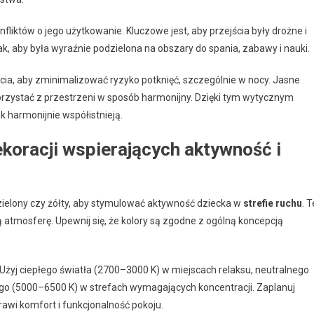
fliktów o jego użytkowanie. Kluczowe jest, aby przejścia były drożne i
tak, aby była wyraźnie podzielona na obszary do spania, zabawy i nauki.
ścia, aby zminimalizować ryzyko potknięć, szczególnie w nocy. Jasne
orzystać z przestrzeni w sposób harmonijny. Dzięki tym wytycznym
k harmonijnie współistnieją.
ekoracji wspierających aktywność i
 zielony czy żółty, aby stymulować aktywność dziecka w
strefie ruchu
. T
 atmosferę. Upewnij się, że kolory są zgodne z ogólną koncepcją
fy. Użyj ciepłego światła (2700–3000 K) w miejscach relaksu, neutralnego
go (5000–6500 K) w strefach wymagających koncentracji. Zaplanuj
awi komfort i funkcjonalność pokoju.