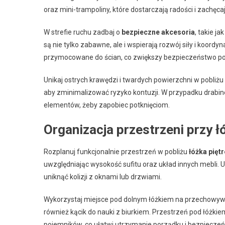
oraz mini-trampoliny, które dostarczają radości i zachęca
W strefie ruchu zadbaj o
bezpieczne akcesoria
, takie j
są nie tylko zabawne, ale i wspierają rozwój siły i koordy
przymocowane do ścian, co zwiększy bezpieczeństwo p
Unikaj ostrych krawędzi i twardych powierzchni w pobliż
aby zminimalizować ryzyko kontuzji. W przypadku drabine
elementów, żeby zapobiec potknięciom.
Organizacja przestrzeni przy 
Rozplanuj funkcjonalnie przestrzeń w pobliżu
łóżka pięt
uwzględniając wysokość sufitu oraz układ innych mebli. U
uniknąć kolizji z oknami lub drzwiami.
Wykorzystaj miejsce pod dolnym łóżkiem na przechowywan
również kącik do nauki z biurkiem. Przestrzeń pod łóżk
pojemników, co ułatwi utrzymanie porządku i bezpiecze