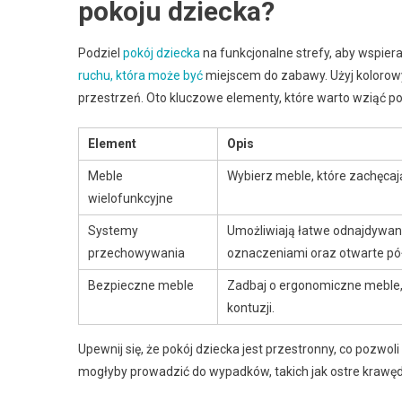
pokoju dziecka?
Podziel
pokój dziecka
na funkcjonalne strefy, aby wspier
ruchu, która może być
miejscem do zabawy. Użyj kolorow
przestrzeń. Oto kluczowe elementy, które warto wziąć p
Element
Opis
Meble
Wybierz meble, które zachęcają
wielofunkcyjne
Systemy
Umożliwiają łatwe odnajdywani
przechowywania
oznaczeniami oraz otwarte pół
Bezpieczne meble
Zadbaj o ergonomiczne meble, 
kontuzji.
Upewnij się, że pokój dziecka jest przestronny, co pozwol
mogłyby prowadzić do wypadków, takich jak ostre krawędz