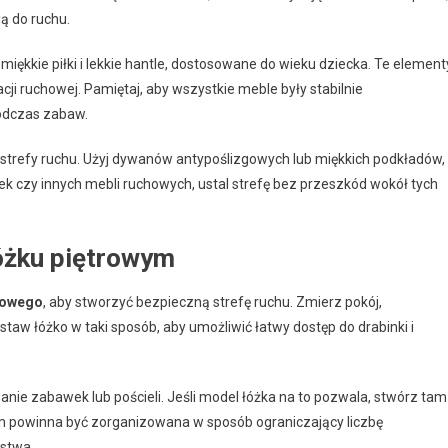
ją do ruchu.
ak miękkie piłki i lekkie hantle, dostosowane do wieku dziecka. Te element
nacji ruchowej. Pamiętaj, aby wszystkie meble były stabilnie
odczas zabaw.
u strefy ruchu. Użyj dywanów antypoślizgowych lub miękkich podkładów,
k czy innych mebli ruchowych, ustal strefę bez przeszkód wokół tych
łóżku piętrowym
rowego
, aby stworzyć bezpieczną strefę ruchu. Zmierz pokój,
staw łóżko w taki sposób, aby umożliwić łatwy dostęp do drabinki i
ie zabawek lub pościeli. Jeśli model łóżka na to pozwala, stwórz tam
iem powinna być zorganizowana w sposób ograniczający liczbę
ństwa.