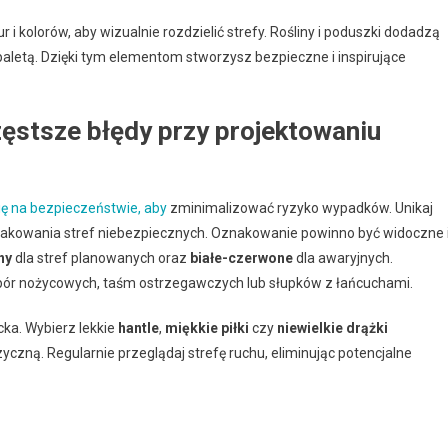
 i kolorów, aby wizualnie rozdzielić strefy. Rośliny i poduszki dodadzą
paletą. Dzięki tym elementom stworzysz bezpieczne i inspirujące
ęstsze błędy przy projektowaniu
ię na bezpieczeństwie, aby
zminimalizować ryzyko wypadków. Unikaj
znakowania stref niebezpiecznych. Oznakowanie powinno być widoczne 
ny
dla stref planowanych oraz
białe-czerwone
dla awaryjnych.
apór nożycowych, taśm ostrzegawczych lub słupków z łańcuchami.
ka. Wybierz lekkie
hantle
,
miękkie piłki
czy
niewielkie drążki
yczną. Regularnie przeglądaj strefę ruchu, eliminując potencjalne