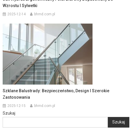
Wzrostu I Sylwetki
2025-12-14
bhmd.com.pl
Szklane Balustrady: Bezpieczeństwo, Design I Szerokie
Zastosowania
2025-12-15
bhmd.com.pl
Szukaj
Szukaj