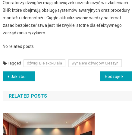
Operatorzy dźwigów mają obowiązek uczestniczyć w szkoleniach
BHP, które obejmują obsługę systemów awaryjnych oraz procedury
montażu i demontażu. Ciągłe aktualizowanie wiedzy na temat
zasad bezpieczeństwa jest niezwykle istotne dla efektywnego
zarządzania ryzykiem.
No related posts.
Tagged
dźwigi Bielsko-Biała
wynajem dźwigów Cieszyn
Nawigacja
Jak zbudować kominek: instrukcja, materiały i wykończenie
Rodzaje kabli prądowych i ich zastosowania: przewodność i bezpieczeństwo
wpisu
RELATED POSTS