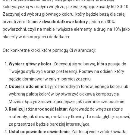
kolorystyczną w małym wnętrzu, przestrzegając zasady 60-30-10.
Zaczynaj od wyboru głównego koloru, który będzie bazą dla całej
przestrzeni. Dobierz
dwa dodatkowe kolory
: jeden na 30%
powierzchni, czyli na meble i większe elementy, a drugi na 10% jako
akcenty w dekoracjach i dodatkach.
Oto konkretne kroki, które pomogą Ci w aranżacji:
Wybierz główny kolor
: Zdecyduj się na barwę, która pasuje do
Twojego stylu życia oraz preferencji. Postaw na odcień, który
będzie dominował w całym pomieszczeniu.
Dobierz odcienie
: Użyj różnorodnych tonów jednego koloru lub
wybraną paletę kolorów, by stworzyć ciekawą kompozycję.
Możesz łączyć zarówno jaśniejsze, jak i ciemniejsze odcienie.
Realizuj różnorodność faktur
: Wprowadź do wnętrza różne
materiały, jak drewno, metal czy tkaniny. To nada głębię i sprawi,
że przestrzeń będzie bardziej interesująca.
Ustal odpowiednie oświetlenie
: Zastosuj wiele źródeł światła,