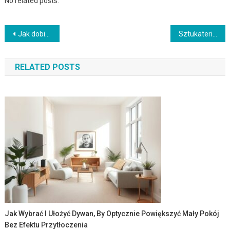
No related posts.
Nawigacja
Jak dobierać kolor dodatków do neutralnej bazy, by wnętrze było harmonijne i ponadczasowe
Sztukateria w małym mieszkaniu: jak wybrać i zastosować dekoracje, by optycznie powiększyć przestrzeń
wpisu
RELATED POSTS
Jak Wybrać I Ułożyć Dywan, By Optycznie Powiększyć Mały Pokój
Bez Efektu Przytłoczenia