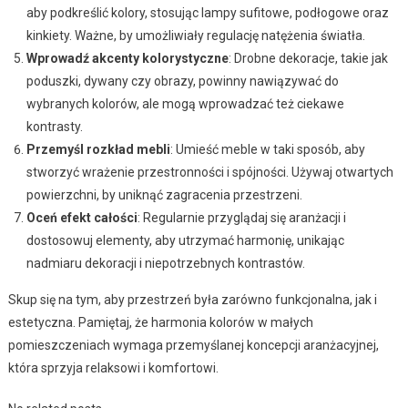
aby podkreślić kolory, stosując lampy sufitowe, podłogowe oraz
kinkiety. Ważne, by umożliwiały regulację natężenia światła.
Wprowadź akcenty kolorystyczne
: Drobne dekoracje, takie jak
poduszki, dywany czy obrazy, powinny nawiązywać do
wybranych kolorów, ale mogą wprowadzać też ciekawe
kontrasty.
Przemyśl rozkład mebli
: Umieść meble w taki sposób, aby
stworzyć wrażenie przestronności i spójności. Używaj otwartych
powierzchni, by uniknąć zagracenia przestrzeni.
Oceń efekt całości
: Regularnie przyglądaj się aranżacji i
dostosowuj elementy, aby utrzymać harmonię, unikając
nadmiaru dekoracji i niepotrzebnych kontrastów.
Skup się na tym, aby przestrzeń była zarówno funkcjonalna, jak i
estetyczna. Pamiętaj, że harmonia kolorów w małych
pomieszczeniach wymaga przemyślanej koncepcji aranżacyjnej,
która sprzyja relaksowi i komfortowi.