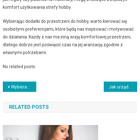
komfort użytkowania strefy hobby.
Wybierając dodatki do przestrzeni do hobby, warto kierować się
osobistymi preferencjami, które będą nas inspirować i motywować
do działania. Każdy z nas ma inną wizję komfortowej przestrzeni,
dlatego dobrze jest poświęcić czas na jej aranżację zgodnie z
własnymi potrzebami.
No related posts.
Nawigacja
Wybieramy idealne dodatki w stylu boho chic do wnętrz
Jak urządzić relaksacyjną przestrzeń z sauną w domu
wpisu
RELATED POSTS