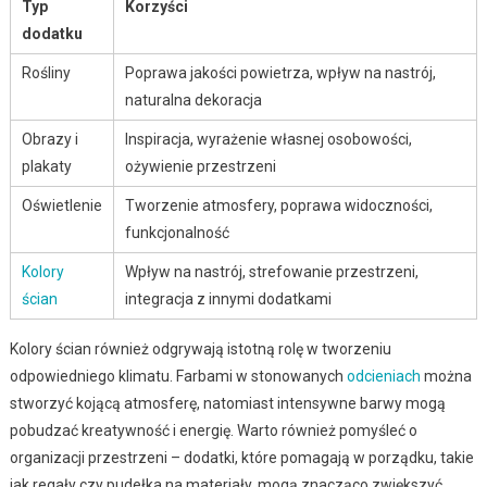
Typ
Korzyści
dodatku
Rośliny
Poprawa jakości powietrza, wpływ na nastrój,
naturalna dekoracja
Obrazy i
Inspiracja, wyrażenie własnej osobowości,
plakaty
ożywienie przestrzeni
Oświetlenie
Tworzenie atmosfery, poprawa widoczności,
funkcjonalność
Kolory
Wpływ na nastrój, strefowanie przestrzeni,
ścian
integracja z innymi dodatkami
Kolory ścian również odgrywają istotną rolę w tworzeniu
odpowiedniego klimatu. Farbami w stonowanych
odcieniach
można
stworzyć kojącą atmosferę, natomiast intensywne barwy mogą
pobudzać kreatywność i energię. Warto również pomyśleć o
organizacji przestrzeni – dodatki, które pomagają w porządku, takie
jak regały czy pudełka na materiały, mogą znacząco zwiększyć