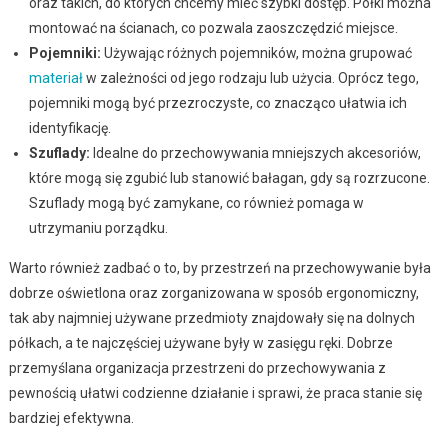
oraz takich, do których chcemy mieć szybki dostęp. Półki można
montować na ścianach, co pozwala zaoszczędzić miejsce.
Pojemniki:
Używając różnych pojemników, można grupować
materiał
w zależności od jego rodzaju lub użycia. Oprócz tego,
pojemniki mogą być przezroczyste, co znacząco ułatwia ich
identyfikację.
Szuflady:
Idealne do przechowywania mniejszych akcesoriów,
które mogą się zgubić lub stanowić bałagan, gdy są rozrzucone.
Szuflady mogą być zamykane, co również pomaga w
utrzymaniu porządku.
Warto również zadbać o to, by przestrzeń na przechowywanie była
dobrze oświetlona oraz zorganizowana w sposób ergonomiczny,
tak aby najmniej używane przedmioty znajdowały się na dolnych
półkach, a te najczęściej używane były w zasięgu ręki. Dobrze
przemyślana organizacja przestrzeni do przechowywania z
pewnością ułatwi codzienne działanie i sprawi, że praca stanie się
bardziej efektywna.