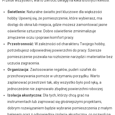
Przede wszystkim, warto zwrócić uwagę na kilka istotnych kwestii.
Świetlenie:
Naturalne światło jest kluczowe dla większości
hobby. Upewnij się, że pomieszczenie, które wybierasz, ma
dostęp do okna lub miejsca, gdzie możesz zamontować jasne
oświetlenie sztuczne. Dobre oświetlenie zminimalizuje
zmęczenie oczu i poprawi komfort pracy.
Przestronność:
W zależności od charakteru Twojego hobby,
potrzebujesz odpowiedniej powierzchni do pracy. Szersze
pomieszczenie pozwala na rozłożenie narzędzi i materiałów bez
uczucia zagracenia.
Organizacja:
Zastosowanie regałów, pudeł i szafek do
przechowywania pomoże w utrzymaniu porządku. Warto
zaplanować przestrzeń tak, aby wszystko było pod ręką, a
jednocześnie nie zajmowało zbędnej powierzchni roboczej.
Izolacja akustyczna:
Dla tych, którzy chcą grać na
instrumentach lub zajmować się głośniejszymi projektami,
dobrym rozwiązaniem będzie wybranie pomieszczenia z małym
hałasem oraz z odpowiednią izolacją akustyczną, co pozwoli na