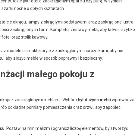
nty, takie jak fotel o zaokrąglonym oparciu czy pufę. W sypialni
szafki nocne o obłych kształtach.
tałcie okręgu, lampy z okrągłymi podstawami oraz zaokrąglone lustra.
ilości zaokrąglonych form. Kompletuj zestawy mebli, aby łatwo i szybko
fotel oraz stolik kawowy.
az modele o smukłej bryle z zaokrąglonymi narożnikami, aby nie
ażu, aby złożyć meble w sposób poprawny i bezpieczny.
anżacji małego pokoju z
pokoju z zaokrąglonymi meblami. Wybór
zbyt dużych mebli
wprowadza
 Zrób dokładne pomiary pomieszczenia oraz drzwi, aby zapobiec
su
. Postaw na minimalizm i ogranicz liczbę elementów, by stworzyć