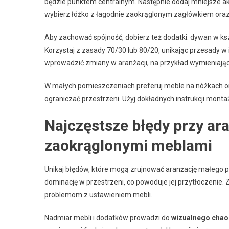
będzie punktem centralnym. Następnie dodaj mniejsze akce
wybierz łóżko z łagodnie zaokrąglonym zagłówkiem oraz 
Aby zachować spójność, dobierz też dodatki: dywan w ksz
Korzystaj z zasady 70/30 lub 80/20, unikając przesady w 
wprowadzić zmiany w aranżacji, na przykład wymieniając 
W małych pomieszczeniach preferuj meble na nóżkach or
ograniczać przestrzeni. Użyj dokładnych instrukcji mont
Najczęstsze błędy przy ar
zaokrąglonymi meblami
Unikaj błędów, które mogą zrujnować aranżację małego 
dominację w przestrzeni, co powoduje jej przytłoczenie.
problemom z ustawieniem mebli.
Nadmiar mebli i dodatków prowadzi do
wizualnego chao