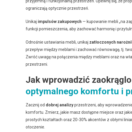
przyjemną i funkcjonalną przestrzeń. Upewnij się, że p
ograniczają optycznie przestrzeń.
Unikaj
impulsów zakupowych
— kupowanie mebli „na zapas
funkcji pomieszczenia, aby zachować harmonię i przytul
Odnośnie ustawiania mebli, unikaj
zatłoczonych narożn
przepływ między meblami i zachować równowagę, tj. tworzy
Zwróć uwagę na połączenia między meblami oraz na włas
przestrzeni.
Jak wprowadzić zaokrągl
optymalnego komfortu i p
Zacznij od
dobrej analizy
przestrzeni, aby wprowadzeni
komfortu. Zmierz, jakie masz dostępne miejsce oraz jak
prostych kształtach oraz 20-30% akcentów z obłymi lin
otoczenie.