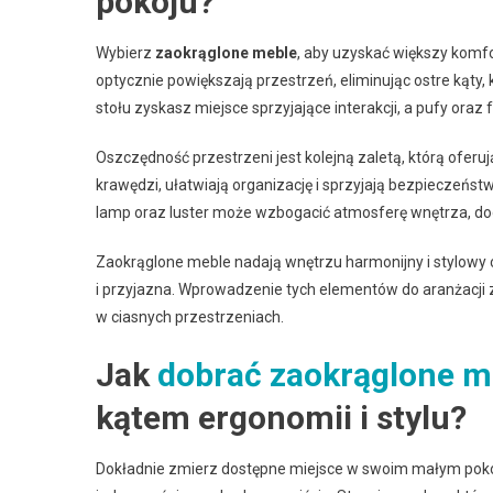
pokoju?
Wybierz
zaokrąglone meble
, aby uzyskać większy komfo
optycznie powiększają przestrzeń, eliminując ostre kąty
stołu zyskasz miejsce sprzyjające interakcji, a pufy ora
Oszczędność przestrzeni jest kolejną zaletą, którą oferu
krawędzi, ułatwiają organizację i sprzyjają bezpieczeń
lamp oraz luster może wzbogacić atmosferę wnętrza, dod
Zaokrąglone meble nadają wnętrzu harmonijny i stylowy ch
i przyjazna. Wprowadzenie tych elementów do aranżacji z
w ciasnych przestrzeniach.
Jak
dobrać zaokrąglone me
kątem ergonomii i stylu?
Dokładnie zmierz dostępne miejsce w swoim małym pokoj