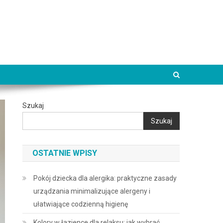
Szukaj
Szukaj
OSTATNIE WPISY
Pokój dziecka dla alergika: praktyczne zasady
urządzania minimalizujące alergeny i
ułatwiające codzienną higienę
Kolory w łazience dla relaksu: jak wybrać