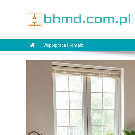
Skip
to
content
bhmd.com.pl
Współpraca I Kontakt