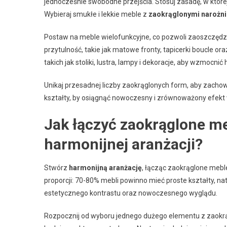
jednocześnie swobodne przejścia. Stosuj zasadę, w które
Wybieraj smukłe i lekkie meble z
zaokrąglonymi narożn
Postaw na meble wielofunkcyjne, co pozwoli zaoszczędzić
przytulność, takie jak matowe fronty, tapicerki boucle o
takich jak stoliki, lustra, lampy i dekoracje, aby wzmocni
Unikaj przesadnej liczby zaokrąglonych form, aby zachow
kształty, by osiągnąć nowoczesny i zrównoważony efekt wi
Jak łączyć zaokrąglone me
harmonijnej aranżacji?
Stwórz
harmonijną aranżację
, łącząc zaokrąglone mebl
proporcji: 70-80% mebli powinno mieć proste kształty, 
estetycznego kontrastu oraz nowoczesnego wyglądu.
Rozpocznij od wyboru jednego dużego elementu z zaokrąglo