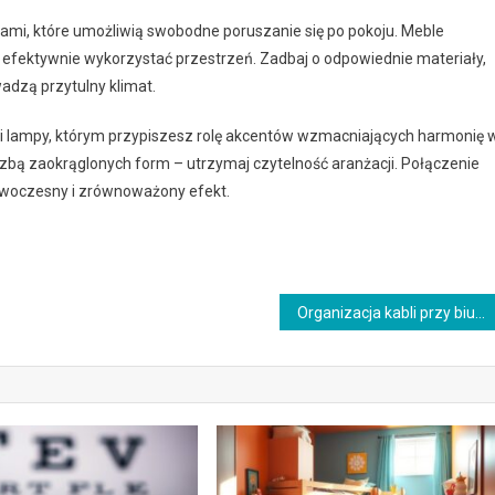
mi, które umożliwią swobodne poruszanie się po pokoju. Meble
i efektywnie wykorzystać przestrzeń. Zadbaj o odpowiednie materiały,
wadzą przytulny klimat.
ustra i lampy, którym przypiszesz rolę akcentów wzmacniających harmonię 
czbą zaokrąglonych form – utrzymaj czytelność aranżacji. Połączenie
owoczesny i zrównoważony efekt.
Organizacja kabli przy biurku dziecka: jak połączyć bezpieczeństwo z estetyką i porządkiem