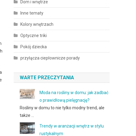
Dom i wnętrze
Inne tematy
Kolory wnętrzach
Optyczne triki
h
Pokój dziecka
ch
przyłącza ciepłownicze porady
a
WARTE PRZECZYTANIA
e
Moda na rośliny w domu: jak zadbać
o prawidłową pielęgnację?
Rośliny w domu to nie tylko modny trend, ale
także …
Trendy w aranżacji wnętrz w stylu
rustykalnym