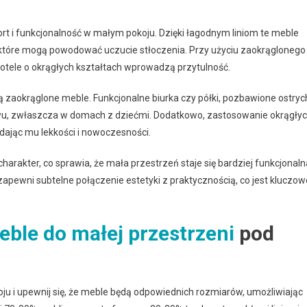
rt i funkcjonalność w małym pokoju. Dzięki łagodnym liniom te meble
, które mogą powodować uczucie stłoczenia. Przy użyciu zaokrąglonego
z fotele o okrągłych kształtach wprowadzą przytulność.
ją zaokrąglone meble. Funkcjonalne biurka czy półki, pozbawione ostryc
stwu, zwłaszcza w domach z dziećmi. Dodatkowo, zastosowanie okrągły
ając mu lekkości i nowoczesności.
arakter, co sprawia, że mała przestrzeń staje się bardziej funkcjonaln
apewni subtelne połączenie estetyki z praktycznością, co jest kluczow
ble do małej przestrzeni
pod
u i upewnij się, że meble będą odpowiednich rozmiarów, umożliwiając