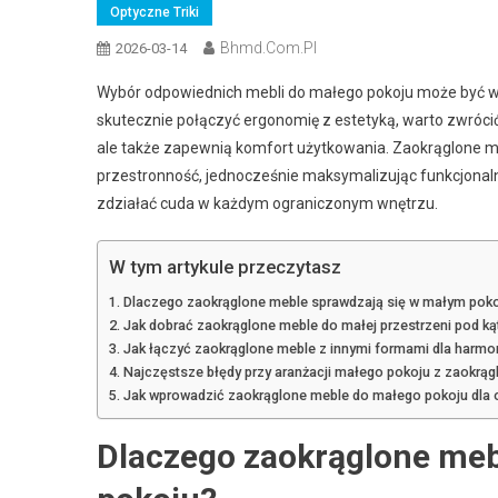
Optyczne Triki
Bhmd.com.pl
2026-03-14
Wybór odpowiednich mebli do małego pokoju może być 
skutecznie połączyć ergonomię z estetyką, warto zwrócić u
ale także zapewnią komfort użytkowania. Zaokrąglone mebl
przestronność, jednocześnie maksymalizując funkcjonaln
zdziałać cuda w każdym ograniczonym wnętrzu.
W tym artykule przeczytasz
Dlaczego zaokrąglone meble sprawdzają się w małym poko
Jak dobrać zaokrąglone meble do małej przestrzeni pod kąt
Jak łączyć zaokrąglone meble z innymi formami dla harmoni
Najczęstsze błędy przy aranżacji małego pokoju z zaokrą
Jak wprowadzić zaokrąglone meble do małego pokoju dla o
Dlaczego zaokrąglone meb