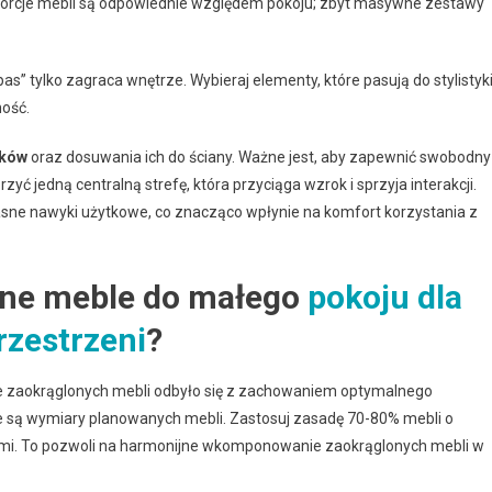
roporcje mebli są odpowiednie względem pokoju; zbyt masywne zestawy
” tylko zagraca wnętrze. Wybieraj elementy, które pasują do stylistyki
ność.
ików
oraz dosuwania ich do ściany. Ważne jest, aby zapewnić swobodny
ć jedną centralną strefę, która przyciąga wzrok i sprzyja interakcji.
ne nawyki użytkowe, co znacząco wpłynie na komfort korzystania z
one meble do małego
pokoju dla
rzestrzeni
?
e zaokrąglonych mebli odbyło się z zachowaniem optymalnego
ie są wymiary planowanych mebli. Zastosuj zasadę 70-80% mebli o
iami. To pozwoli na harmonijne wkomponowanie zaokrąglonych mebli w