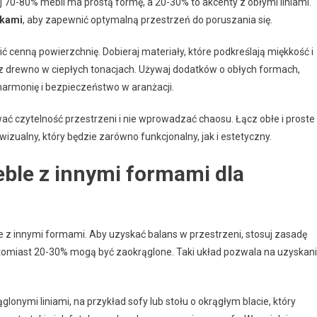
j 70-80% mebli ma prostą formę, a 20-30% to akcenty z obłymi liniami.
ikami
, aby zapewnić optymalną przestrzeń do poruszania się.
 cenną powierzchnię. Dobieraj materiały, które podkreślają miękkość i
raz drewno w ciepłych tonacjach. Używaj dodatków o obłych formach,
ć harmonię i bezpieczeństwo w aranżacji.
ać czytelność przestrzeni i nie wprowadzać chaosu. Łącz obłe i proste
zualny, który będzie zarówno funkcjonalny, jak i estetyczny.
ble z innymi formami dla
e z innymi formami. Aby uzyskać balans w przestrzeni, stosuj zasadę
natomiast 20-30% mogą być zaokrąglone. Taki układ pozwala na uzyskan
nymi liniami, na przykład sofy lub stołu o okrągłym blacie, który