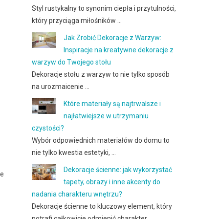
Styl rustykalny to synonim ciepła i przytulności,
który przyciąga miłośników …
Jak Zrobić Dekoracje z Warzyw:
Inspiracje na kreatywne dekoracje z
warzyw do Twojego stołu
Dekoracje stołu z warzyw to nie tylko sposób
na urozmaicenie …
Które materiały są najtrwalsze i
najłatwiejsze w utrzymaniu
czystości?
Wybór odpowiednich materiałów do domu to
nie tylko kwestia estetyki, …
Dekoracje ścienne: jak wykorzystać
ie
tapety, obrazy i inne akcenty do
nadania charakteru wnętrzu?
Dekoracje ścienne to kluczowy element, który
potrafi całkowicie odmienić charakter …